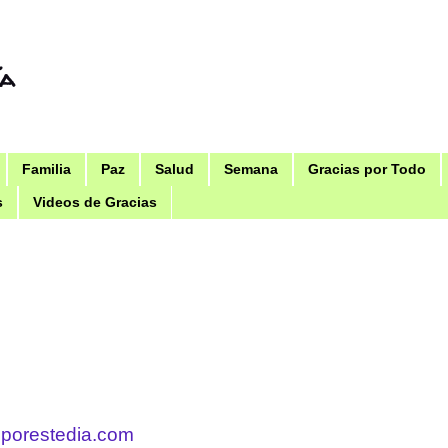
ía
Familia
Paz
Salud
Semana
Gracias por Todo
s
Videos de Gracias
sporestedia.com