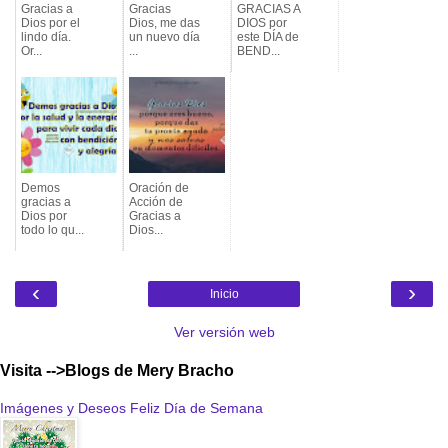
Gracias a
Gracias
GRACIAS A
Dios por el
Dios, me das
DIOS por
lindo día.
un nuevo día
este DÍA de
Or...
...
BEND...
Demos
Oración de
gracias a
Acción de
Dios por
Gracias a
todo lo qu...
Dios...
‹
›
Inicio
Ver versión web
Visita -->Blogs de Mery Bracho
Imágenes y Deseos Feliz Día de Semana