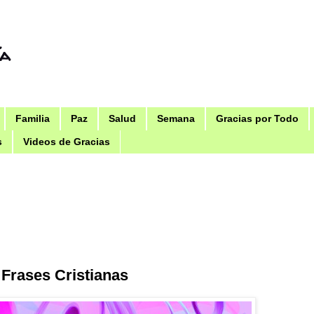
ía
Familia
Paz
Salud
Semana
Gracias por Todo
s
Videos de Gracias
 Frases Cristianas