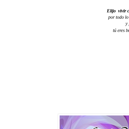
Elijo  vivir
por todo lo
y
tú eres 