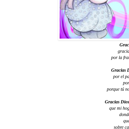
Graci
gracia
por la fra
Gracias D
por el p
por
porque tú n
Gracias Dios
que mi hog
donde
que
sobre ca